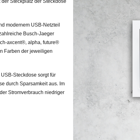
t der Steckplatz der Steckdose
nd modernem USB-Netzteil
r zahlreiche Busch-Jaeger
ch-axcent®, alpha, future®
len Farben der jeweiligen
 USB-Steckdose sorgt für
ose durch Sparsamkeit aus. Im
der Stromverbrauch niedriger