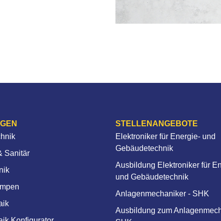
NGEN
STELLENANGEBOTE
chnik
Elektroniker für Energie- und
Gebäudetechnik
 Sanitär
Ausbildung Elektroniker für E
nik
und Gebäudetechnik
mpen
Anlagenmechaniker - SHK
aik
Ausbildung zum Anlagenmech
aik Konfigurator