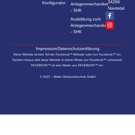
34266
Konfigurator
Anlagenmechaniker
Niestetal
- SHK
Ausbildung zum
Anlagenmechaniker
- SHK
Impressum
Datenschutzerklärung
Diese Website ist kein Teil der Facebook™-Website oder von Facebook™ Inc.
Darüber hinaus wird diese Website in keiner Weise von Facebook™ unterstützt.
FACEBOOK™ ist eine Marke von FACEBOOK™ Inc.
© 2025 – Möller Gebäudetechnik GmbH
Website von
WerkPlus Media