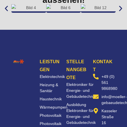
LEISTUN
STELLE
KONTAK
GEN
NANGEB
T
Elektrotechnik
+49 (0)
OTE
561
Elektroniker für
Heizung &
9868980
Energie- und
Sanitär
Gebäudetechnik
info@moeller-
Haustechnik
gebaeudetech
Ausbildung
Wärmepumpen
Elektroniker für
Kasseler
Photovoltaik
Energie- und
Straße
Gebäudetechnik
16
Photovoltaik