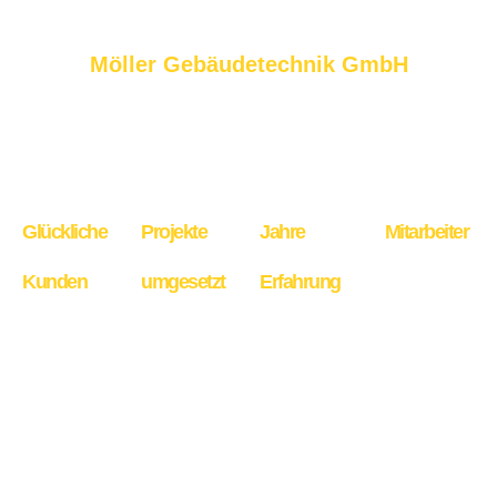
Möller Gebäudetechnik GmbH
Zahlen, die für sich sprechen.
0
+
0
+
0
+
0
+
Glückliche
Projekte
Jahre
Mitarbeiter
Kunden
umgesetzt
Erfahrung