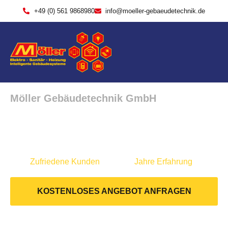
+49 (0) 561 9868980
info@moeller-gebaeudetechnik.de
Möller Gebäudetechnik GmbH
Dein Partner aus Niestetal
0
+
0
+
Zufriedene Kunden
Jahre Erfahrung
KOSTENLOSES ANGEBOT ANFRAGEN