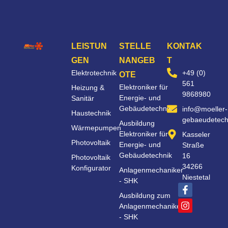
LEISTUN
STELLE
KONTAK
GEN
NANGEB
T
Elektrotechnik
+49 (0)
OTE
561
Elektroniker für
Heizung &
9868980
Energie- und
Sanitär
Gebäudetechnik
info@moeller-
Haustechnik
gebaeudetech
Ausbildung
Wärmepumpen
Elektroniker für
Kasseler
Photovoltaik
Energie- und
Straße
Gebäudetechnik
16
Photovoltaik
34266
Konfigurator
Anlagenmechaniker
Niestetal
- SHK
Ausbildung zum
Anlagenmechaniker
- SHK