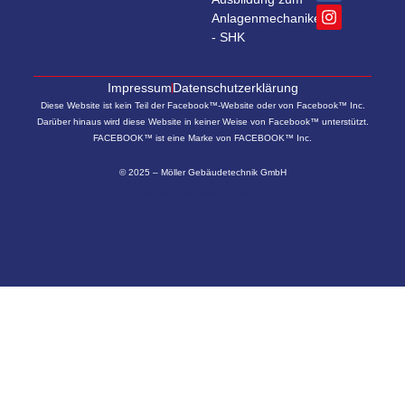
Anlagenmechaniker
- SHK
Impressum
Datenschutzerklärung
Diese Website ist kein Teil der Facebook™-Website oder von Facebook™ Inc.
Darüber hinaus wird diese Website in keiner Weise von Facebook™ unterstützt.
FACEBOOK™ ist eine Marke von FACEBOOK™ Inc.
© 2025 – Möller Gebäudetechnik GmbH
Website von
WerkPlus Media