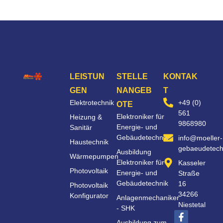
LEISTUN
STELLE
KONTAK
GEN
NANGEB
T
Elektrotechnik
+49 (0)
OTE
561
Elektroniker für
Heizung &
9868980
Energie- und
Sanitär
Gebäudetechnik
info@moeller-
Haustechnik
gebaeudetech
Ausbildung
Wärmepumpen
Elektroniker für
Kasseler
Photovoltaik
Energie- und
Straße
Gebäudetechnik
16
Photovoltaik
34266
Konfigurator
Anlagenmechaniker
Niestetal
- SHK
Ausbildung zum