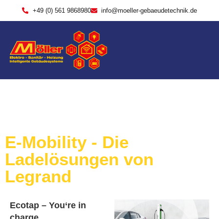
+49 (0) 561 9868980
info@moeller-gebaeudetechnik.de
E-Mobility - Die
Ladelösungen von
Legrand
Ecotap – You‘re in
charge