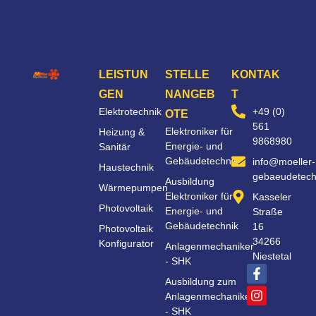
LEISTUN
STELLE
KONTAK
GEN
NANGEB
T
Elektrotechnik
+49 (0)
OTE
561
Elektroniker für
Heizung &
9868980
Energie- und
Sanitär
Gebäudetechnik
info@moeller-
Haustechnik
gebaeudetech
Ausbildung
Wärmepumpen
Elektroniker für
Kasseler
Photovoltaik
Energie- und
Straße
Gebäudetechnik
16
Photovoltaik
34266
Konfigurator
Anlagenmechaniker
Niestetal
- SHK
Ausbildung zum
Anlagenmechaniker
- SHK