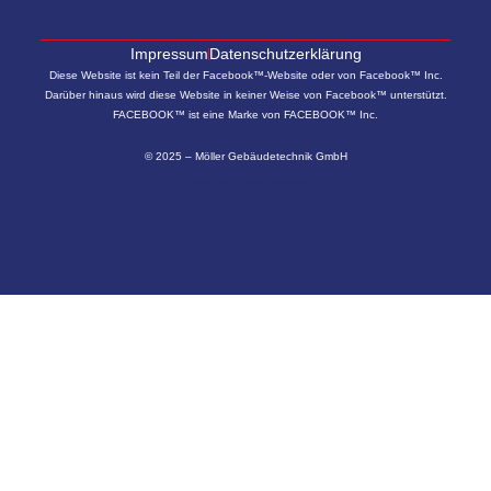
Impressum
Datenschutzerklärung
Diese Website ist kein Teil der Facebook™-Website oder von Facebook™ Inc.
Darüber hinaus wird diese Website in keiner Weise von Facebook™ unterstützt.
FACEBOOK™ ist eine Marke von FACEBOOK™ Inc.
© 2025 – Möller Gebäudetechnik GmbH
Website von
WerkPlus Media