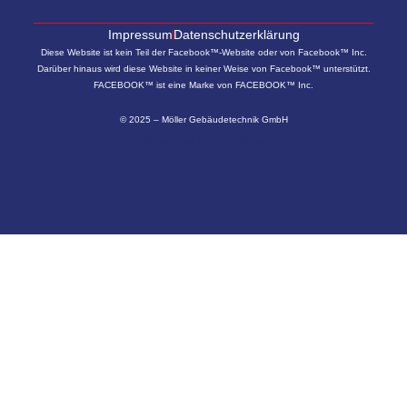
Impressum
Datenschutzerklärung
Diese Website ist kein Teil der Facebook™-Website oder von Facebook™ Inc.
Darüber hinaus wird diese Website in keiner Weise von Facebook™ unterstützt.
FACEBOOK™ ist eine Marke von FACEBOOK™ Inc.
© 2025 – Möller Gebäudetechnik GmbH
Website von
WerkPlus Media