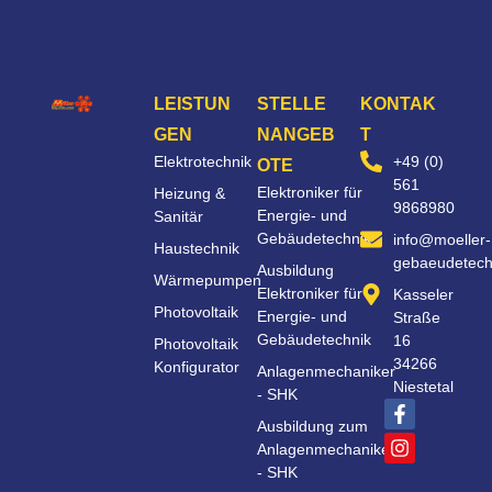
LEISTUN
STELLE
KONTAK
GEN
NANGEB
T
Elektrotechnik
+49 (0)
OTE
561
Elektroniker für
Heizung &
9868980
Energie- und
Sanitär
Gebäudetechnik
info@moeller-
Haustechnik
gebaeudetech
Ausbildung
Wärmepumpen
Elektroniker für
Kasseler
Photovoltaik
Energie- und
Straße
Gebäudetechnik
16
Photovoltaik
34266
Konfigurator
Anlagenmechaniker
Niestetal
- SHK
Ausbildung zum
Anlagenmechaniker
- SHK