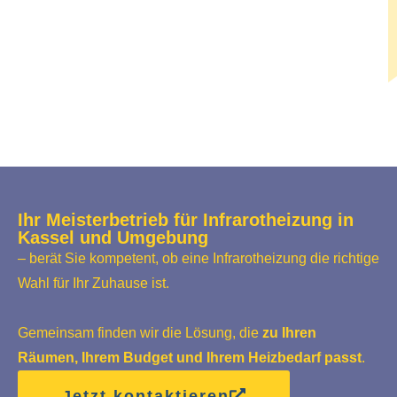
Ihr Meisterbetrieb für Infrarotheizung in
Kassel und Umgebung
– berät Sie kompetent, ob eine Infrarotheizung die richtige
Wahl für Ihr Zuhause ist.
Gemeinsam finden wir die Lösung, die
zu Ihren
Räumen, Ihrem Budget und Ihrem Heizbedarf passt
.
Jetzt kontaktieren