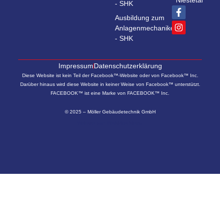
Niestetal
- SHK
Ausbildung zum
Anlagenmechaniker
- SHK
Impressum
Datenschutzerklärung
Diese Website ist kein Teil der Facebook™-Website oder von Facebook™ Inc.
Darüber hinaus wird diese Website in keiner Weise von Facebook™ unterstützt.
FACEBOOK™ ist eine Marke von FACEBOOK™ Inc.
© 2025 – Möller Gebäudetechnik GmbH
Website von
WerkPlus Media