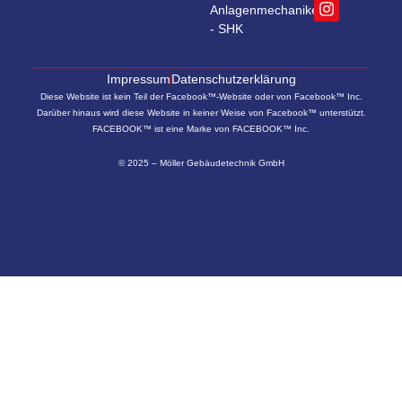
Anlagenmechaniker
- SHK
Impressum
Datenschutzerklärung
Diese Website ist kein Teil der Facebook™-Website oder von Facebook™ Inc.
Darüber hinaus wird diese Website in keiner Weise von Facebook™ unterstützt.
FACEBOOK™ ist eine Marke von FACEBOOK™ Inc.
© 2025 – Möller Gebäudetechnik GmbH
Website von
WerkPlus Media