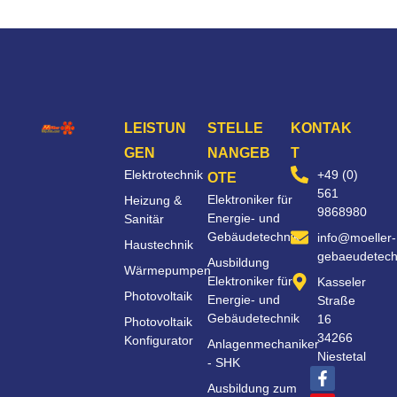
LEISTUN
STELLE
KONTAK
GEN
NANGEB
T
Elektrotechnik
+49 (0)
OTE
561
Elektroniker für
Heizung &
9868980
Energie- und
Sanitär
Gebäudetechnik
info@moeller-
Haustechnik
gebaeudetech
Ausbildung
Wärmepumpen
Elektroniker für
Kasseler
Photovoltaik
Energie- und
Straße
Gebäudetechnik
16
Photovoltaik
34266
Konfigurator
Anlagenmechaniker
Niestetal
- SHK
Ausbildung zum