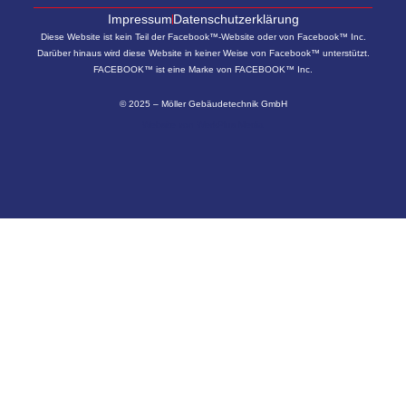
Impressum
Datenschutzerklärung
Diese Website ist kein Teil der Facebook™-Website oder von Facebook™ Inc.
Darüber hinaus wird diese Website in keiner Weise von Facebook™ unterstützt.
FACEBOOK™ ist eine Marke von FACEBOOK™ Inc.
© 2025 – Möller Gebäudetechnik GmbH
Website von
WerkPlus Media