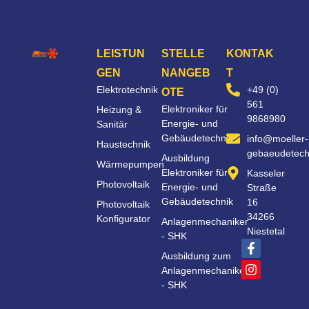
LEISTUN
STELLE
KONTAK
GEN
NANGEB
T
Elektrotechnik
+49 (0)
OTE
561
Elektroniker für
Heizung &
9868980
Energie- und
Sanitär
Gebäudetechnik
info@moeller-
Haustechnik
gebaeudetech
Ausbildung
Wärmepumpen
Elektroniker für
Kasseler
Photovoltaik
Energie- und
Straße
Gebäudetechnik
16
Photovoltaik
34266
Konfigurator
Anlagenmechaniker
Niestetal
- SHK
Ausbildung zum
Anlagenmechaniker
- SHK