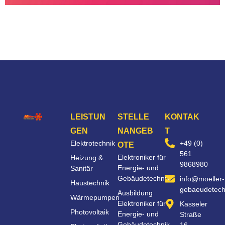
LEISTUN
STELLE
KONTAK
GEN
NANGEB
T
Elektrotechnik
+49 (0)
OTE
561
Elektroniker für
Heizung &
9868980
Energie- und
Sanitär
Gebäudetechnik
info@moeller-
Haustechnik
gebaeudetech
Ausbildung
Wärmepumpen
Elektroniker für
Kasseler
Photovoltaik
Energie- und
Straße
Gebäudetechnik