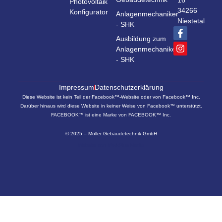
16
Photovoltaik
34266
Konfigurator
Anlagenmechaniker
Niestetal
- SHK
Ausbildung zum
Anlagenmechaniker
- SHK
Impressum
Datenschutzerklärung
Diese Website ist kein Teil der Facebook™-Website oder von Facebook™ Inc.
Darüber hinaus wird diese Website in keiner Weise von Facebook™ unterstützt.
FACEBOOK™ ist eine Marke von FACEBOOK™ Inc.
© 2025 – Möller Gebäudetechnik GmbH
Website von
WerkPlus Media