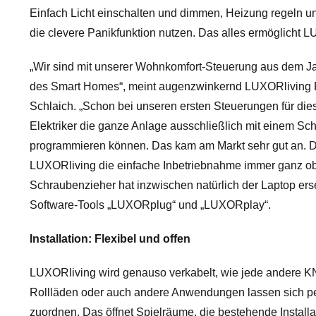
Einfach Licht einschalten und dimmen, Heizung regeln u
die clevere Panikfunktion nutzen. Das alles ermöglicht 
„Wir sind mit unserer Wohnkomfort-Steuerung aus dem Jah
des Smart Homes“, meint augenzwinkernd LUXORliving 
Schlaich. „Schon bei unseren ersten Steuerungen für dies
Elektriker die ganze Anlage ausschließlich mit einem Sc
programmieren können. Das kam am Markt sehr gut an. D
LUXORliving die einfache Inbetriebnahme immer ganz ob
Schraubenzieher hat inzwischen natürlich der Laptop erse
Software-Tools „LUXORplug“ und „LUXORplay“.
Installation: Flexibel und offen
LUXORliving wird genauso verkabelt, wie jede andere KNX
Rollläden oder auch andere Anwendungen lassen sich pe
zuordnen. Das öffnet Spielräume, die bestehende Installat