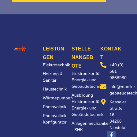
LEISTUN
STELLE
KONTAK
GEN
NANGEB
T
Elektrotechnik
+49 (0)
OTE
561
Elektroniker für
Heizung &
9868980
Energie- und
Sanitär
Gebäudetechnik
info@moeller-
Haustechnik
gebaeudetech
Ausbildung
Wärmepumpen
Elektroniker für
Kasseler
Photovoltaik
Energie- und
Straße
Gebäudetechnik
16
Photovoltaik
34266
Konfigurator
Anlagenmechaniker
Niestetal
- SHK