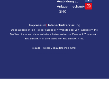
Ausbildung zum
Anlagenmechaniker
- SHK
Impressum
Datenschutzerklärung
Diese Website ist kein Teil der Facebook™-Website oder von Facebook™ Inc.
Darüber hinaus wird diese Website in keiner Weise von Facebook™ unterstützt.
FACEBOOK™ ist eine Marke von FACEBOOK™ Inc.
© 2025 – Möller Gebäudetechnik GmbH
Website von
WerkPlus Media